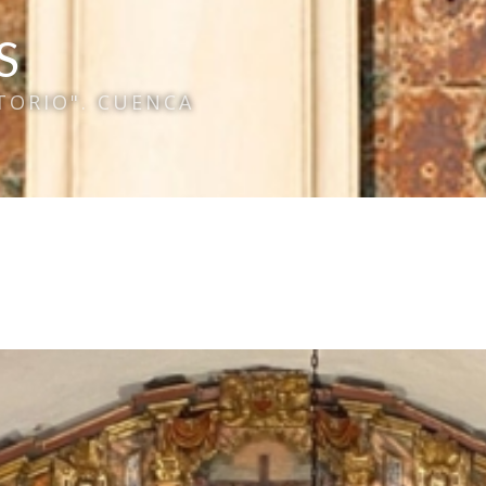
S
TORIO". CUENCA