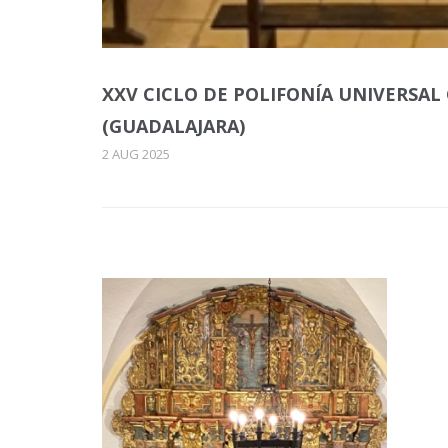
XXV CICLO DE POLIFONÍA UNIVERSAL
(GUADALAJARA)
2 AUG 2025
XXV CICLO DE
POLIFONÍA UNIVERSAL
CONCIERTO DE MÚSICA
SACRA. IGLESIA DE STA.
MARÍA MAGDALENA.
HUERTAPELAYO