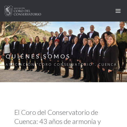
QUIÉNES SOMOS
ASOCIACIÓN "CORO CONSERVATORIO". CUENCA
El Coro del Conservatorio de
Cuenca: 43 años de armoní­a y