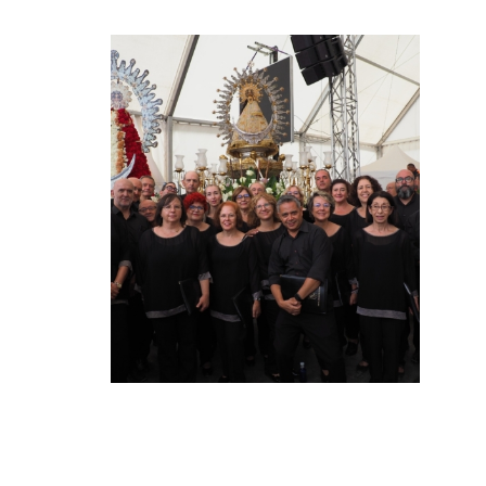
MISA SEPTENARIO
VIRGEN DE TEJEDA.
PLAZA MAYOR. MOYA
(CUENCA). DÍA 21 DE
SEPTIEMBRE A LAS
12:00 HORAS
ACTUALIDAD