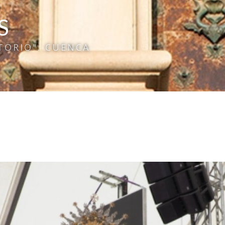
S
TORIO". CUENCA