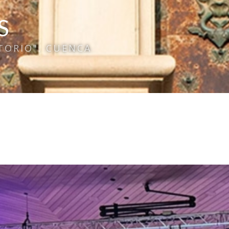
S
TORIO". CUENCA