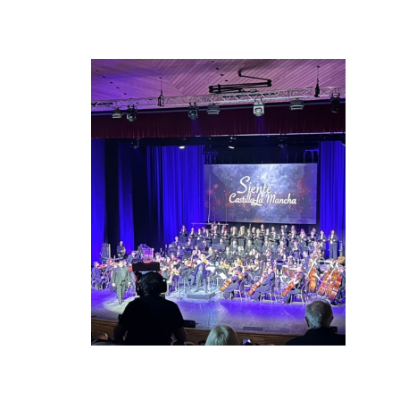
Participación del Coro
del Conservatorio en
el Concierto "SIENTE
CASTILLA-LA
MANCHA". Palacio de
Congresos El Greco.
Toledo
ACTUALIDAD